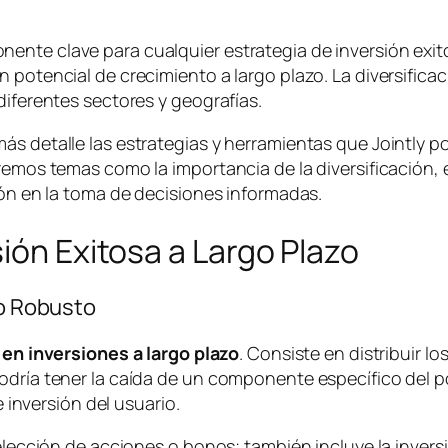
nte clave para cualquier estrategia de inversión exitosa
 potencial de crecimiento a largo plazo. La diversifica
diferentes sectores y geografías.
ás detalle las estrategias y herramientas que Jointly p
emos temas como la importancia de la diversificación, el a
ión en la toma de decisiones informadas.
ión Exitosa a Largo Plazo
io Robusto
 en inversiones a largo plazo
. Consiste en distribuir l
odría tener la caída de un componente específico del po
e inversión del usuario.
selección de acciones o bonos; también incluye la inver